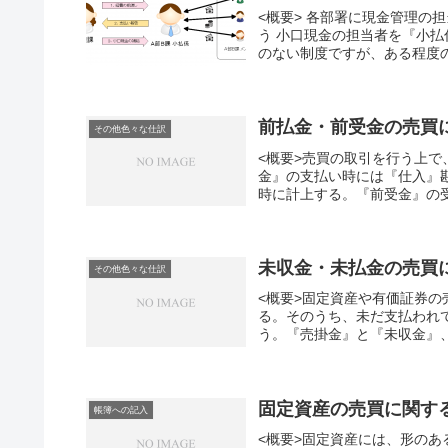
<概要> 各部署に現金管理の
う 小口現金の担当者を『小
のない制度ですが、ある程度の
前払金・前受金の売買
その他色々な仕訳
<概要>売買の取引を行う上
金』の支払い時には『仕入』
時に計上する。『前受金』の受
未収金・未払金の売買
その他色々な仕訳
<概要>固定資産や有価証券
る。そのうち、未だ支払われ
う。『売掛金』と『未収金』、
固定資産の売買に関す
帳簿への記入
<概要>固定資産には、形の