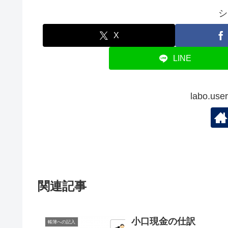
シ
X
LINE
labo.
関連記事
小口現金の仕訳
帳簿への記入