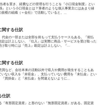
担当者を置き、経費などの管理を行うことを『小口現金制度』とい
払係』という小口現金とは？筆者のような個人事業主にはあまり縁
規模の組織（＝会社）で活動していると、...
に関する仕訳
で、代金の一部または全部を前もって支払うケースもある。『前払
勘定は計上しない。『仕入』は実際に商品・サービスを受け取った
け取り時には『売上』勘定は計上しない。『...
に関する仕訳
の売買など、会社本来の活動以外で収入や費用が発生することもあ
ていない収入を『未収金』、支払っていない費用を『未払金』とい
『買掛金』と『未払金』を間違えないように...
る仕訳
ある『有形固定資産』と形のない『無形固定資産』がある。固定資