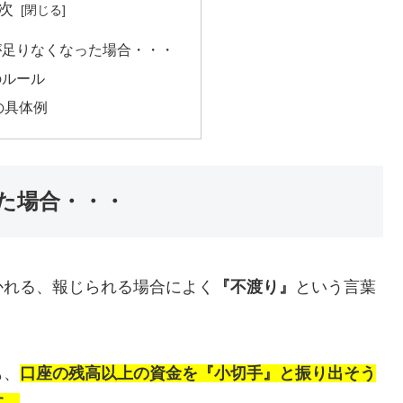
次
が足りなくなった場合・・・
のルール
の具体例
た場合・・・
かれる、報じられる場合によく
『不渡り』
という言葉
も、
口座の残高以上の資金を『小切手』と振り出そう
す。