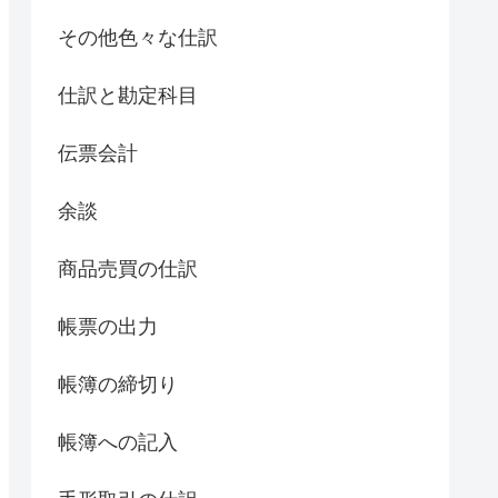
その他色々な仕訳
仕訳と勘定科目
伝票会計
余談
商品売買の仕訳
帳票の出力
帳簿の締切り
帳簿への記入