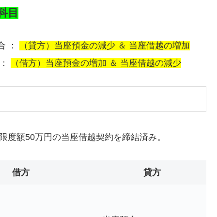
科目
合 ：
（貸方）当座預金の減少 ＆ 当座借越の増加
 ：
（借方）当座預金の増加 ＆
当座借越の減少
、限度額50万円の当座借越契約を締結済み。
借方
貸方