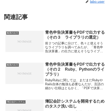
labo.user
関連記事
青色申告決算書をPDFで出力する
帳票の出力
（その３ ライブラリの選定）
前２つの記事に分けて、色々と使えそう
なライブラリを調べてみたが、「青色申
告決算書」の出力に使えそうなライブラ
リはある程度絞り込まれた。基本的には
罫線とテキストだけの帳票なのだが、い
かんせんマス目・罫線が大量にあるの
青色申告決算書をPDFで出力する
帳票の出力
で、罫線を引いたり、固定テ...
（その２ Ruby、Pythonのライ
ブラリ）
RubyRubyに関しては、まだまだRubyや
Rails自体の勉強も必要なんだが、言語の
細かい仕様はともかく、「PDFで決算書
を出力」という要件を満たせそうかどう
かは情報を拾っていけば分かる。Prown
公式サイト：最新バージョンはv2.1....
簿記会計システムを開発するため
簿記会計システム
のタスク洗い出し