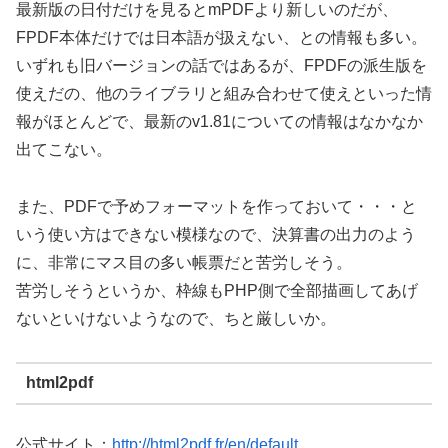
最新版の日付だけを見るとmPDFより新しいのだが、
FPDF本体だけでは日本語が扱えない、との情報も多い。
いずれも旧バージョンの話ではあるが、FPDFの派生版を
使えだの、他のライブラリと組み合わせて使えといった情
報がほとんどで、最新のv1.81についての情報はなかなか
出てこない。
また、PDFで予めフォーマットを作っておいて・・・と
いう使い方はできない模様なので、決算書の出力のよう
に、非常にマス目の多い帳票だと苦労しそう。
苦労しそうというか、枠線もPHP側で全部描画してあげ
ないといけないようなので、ちと厳しいか。
html2pdf
公式サイト：
http://html2pdf.fr/en/default