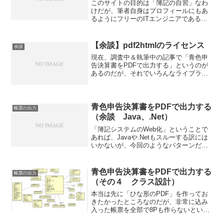
このサイトの目的は「簿記の自習」なわ
けだが、筆者自身はプロフィールにもあ
るようにフリーのITエンジニアである。
なので、簿記を自習したいだけの人には
不要と分かりつつも、ちょいちょいシス
テム的な観点の文章を付け加えていた。
【余談】pdf2htmlのライセンス
余談
が、折角「ITエンジニ...
現在、調査中＆執筆中の記事で「青色申
告決算書をPDFで出力する」というのが
あるのだが、それでいろんなライブラリ
を調査していて気づいた点があるので、
別記事にして紹介。PHPを使ってPDFの
帳票を出力するための「pdf2html」とい
うライブラ...
青色申告決算書をPDFで出力する
帳票の出力
（余談 Java、.Net）
「簿記システムのWeb化」ということで
あれば、Javaや.Netもスルーする訳には
いかないが、今回のようなパターンだと
ハッキリ言ってなじまないだろう。自分
用に作ってみるって話だから、自分が扱
えるサーバー環境でないといけないし、
青色申告決算書をPDFで出力する
帳票の出力
レンサバやクラ...
（その４ クラス設計）
本当は先に「ひな形のPDF」を作ってお
きたかったところなのだが、非常に込み
入った帳票を全部で8Pも作らないといけ
ないので、かなり時間を要する。え？国