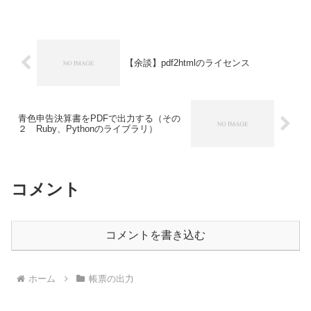
税庁のHPにPDFあるやんって？確かに、
ダウンロードして印刷し、そこに手書き
で書き込むならそ...
【余談】pdf2htmlのライセンス
青色申告決算書をPDFで出力する（その
２ Ruby、Pythonのライブラリ）
コメント
コメントを書き込む
ホーム
帳票の出力