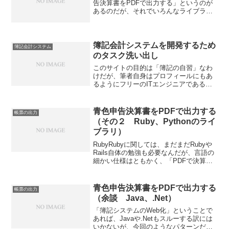
告決算書をPDFで出力する」というのが
あるのだが、それでいろんなライブラリ
を調査していて気づいた点があるので、
別記事にして紹介。PHPを使ってPDFの
帳票を出力するための「pdf2html」とい
うライブラ...
簿記会計システムを開発するため
簿記会計システム
のタスク洗い出し
このサイトの目的は「簿記の自習」なわ
けだが、筆者自身はプロフィールにもあ
るようにフリーのITエンジニアである。
なので、簿記を自習したいだけの人には
不要と分かりつつも、ちょいちょいシス
テム的な観点の文章を付け加えていた。
青色申告決算書をPDFで出力する
帳票の出力
が、折角「ITエンジニ...
（その２ Ruby、Pythonのライ
ブラリ）
RubyRubyに関しては、まだまだRubyや
Rails自体の勉強も必要なんだが、言語の
細かい仕様はともかく、「PDFで決算書
を出力」という要件を満たせそうかどう
かは情報を拾っていけば分かる。Prown
公式サイト：最新バージョンはv2.1....
青色申告決算書をPDFで出力する
帳票の出力
（余談 Java、.Net）
「簿記システムのWeb化」ということで
あれば、Javaや.Netもスルーする訳には
いかないが、今回のようなパターンだと