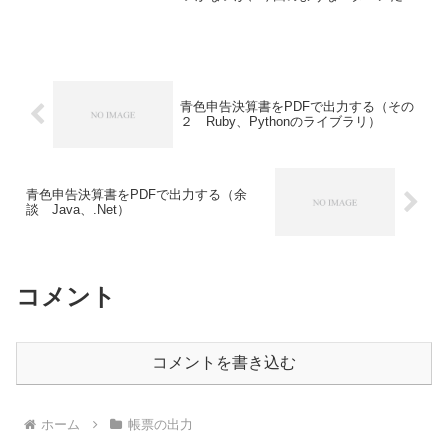
ハッキリ言ってなじまないだろう。自分
用に作ってみるって話だから、自分が扱
えるサーバー環境でないといけないし、
レンサバやクラ...
青色申告決算書をPDFで出力する（その
２ Ruby、Pythonのライブラリ）
青色申告決算書をPDFで出力する（余
談 Java、.Net）
コメント
コメントを書き込む
ホーム
帳票の出力