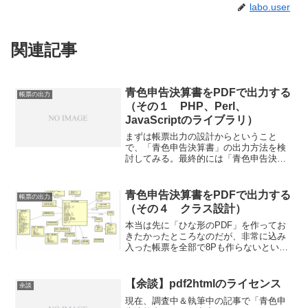
labo.user
関連記事
青色申告決算書をPDFで出力する
帳票の出力
（その１ PHP、Perl、
JavaScriptのライブラリ）
まずは帳票出力の設計からということ
で、「青色申告決算書」の出力方法を検
討してみる。最終的には「青色申告決算
書」を印刷するわけだが、ファイル形式
を検討する必要がある。業務系のシステ
ムなんかでは、いったんファイルに落と
青色申告決算書をPDFで出力する
帳票の出力
すのではなく、システムの機...
（その４ クラス設計）
本当は先に「ひな形のPDF」を作ってお
きたかったところなのだが、非常に込み
入った帳票を全部で8Pも作らないといけ
ないので、かなり時間を要する。え？国
税庁のHPにPDFあるやんって？確かに、
ダウンロードして印刷し、そこに手書き
【余談】pdf2htmlのライセンス
余談
で書き込むならそ...
現在、調査中＆執筆中の記事で「青色申